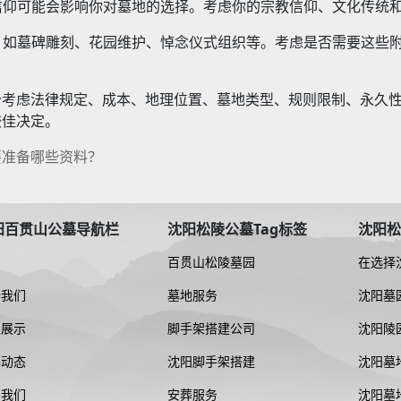
教信仰可能会影响你对墓地的选择。考虑你的宗教信仰、文化传统
务，如墓碑雕刻、花园维护、悼念仪式组织等。考虑是否需要这些
分考虑法律规定、成本、地理位置、墓地类型、规则限制、永久
较佳决定。
要准备哪些资料？
阳百贯山公墓导航栏
沈阳松陵公墓Tag标签
沈阳
页
百贯山松陵墓园
在选择
该考虑
于我们
墓地服务
沈阳墓
区展示
脚手架搭建公司
沈阳陵
析：环
墓动态
沈阳脚手架搭建
沈阳墓
——温
系我们
安葬服务
沈阳墓